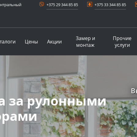
центральный
+375 29 344 85 85
+375 33 344 85 85
Замер и
Прочие
талоги
Цены
Акции
монтаж
услуги
В
а за рулонными
орами